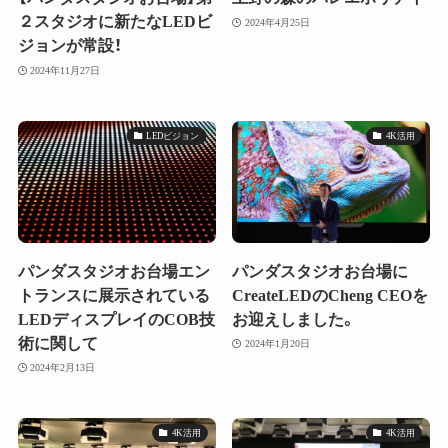
２スタジオに新たなLEDビ
2024年4月25日
ジョンが常設！
2024年11月27日
LEDビジョン
4K活用
パンダスタジオお台場エン
パンダスタジオお台場に
トランスに展示されている
CreateLEDのCheng CEOを
LEDディスプレイのCOB技
お迎えしました。
術に関して
2024年1月20日
2024年2月13日
4K活用
4K活用