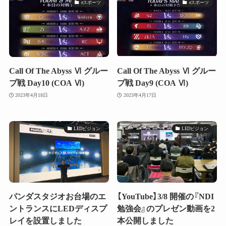
eスポーツ
eスポーツ
Call Of The Abyss Ⅵ グルー
Call Of The Abyss Ⅵ グルー
プ戦 Day10 (COA Ⅵ)
プ戦 Day9 (COA Ⅵ)
2023年4月18日
2023年4月17日
LEDビジョン
LEDビジョン
パンダスタジオお台場のエ
【YouTube】3/8 開催の『NDI
ントランスにLEDディスプ
勉強会』のプレゼン動画を2
レイを設置しました
本公開しました