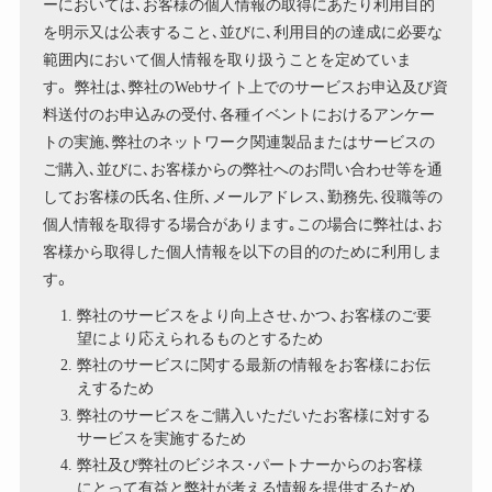
ーにおいては､お客様の個人情報の取得にあたり利用目的
を明示又は公表すること､並びに､利用目的の達成に必要な
範囲内において個人情報を取り扱うことを定めていま
す。 弊社は､弊社のWebサイト上でのサービスお申込及び資
料送付のお申込みの受付､各種イベントにおけるアンケー
トの実施､弊社のネットワーク関連製品またはサービスの
ご購入､並びに､お客様からの弊社へのお問い合わせ等を通
してお客様の氏名､住所､メールアドレス､勤務先､役職等の
個人情報を取得する場合があります｡この場合に弊社は､お
客様から取得した個人情報を以下の目的のために利用しま
す。
弊社のサービスをより向上させ､かつ、お客様のご要
望により応えられるものとするため
弊社のサービスに関する最新の情報をお客様にお伝
えするため
弊社のサービスをご購入いただいたお客様に対する
サービスを実施するため
弊社及び弊社のビジネス･パートナーからのお客様
にとって有益と弊社が考える情報を提供するため