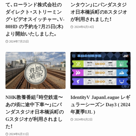
て、ローランド株式会社の
ンタウン」にパンダスタジ
ダイレクト・ストリーミン
オ日本橋浜町のBスタジオ
グ・ビデオスイッチャー、V-
が利用されました！
80HD の予約を7月25日(木)
2024年6月14日
より開始いたしました。
2024年7月25日
NHK教養番組「時空鉄道〜
IdentityV JapanLeague レギ
あの頃に途中下車〜」にパ
ュラーシーズン Day3 ( 2024
ンダスタジオ日本橋浜町の
年夏季IJL )
Gスタジオが利用されまし
2024年6月2日
た！
2024年6月11日