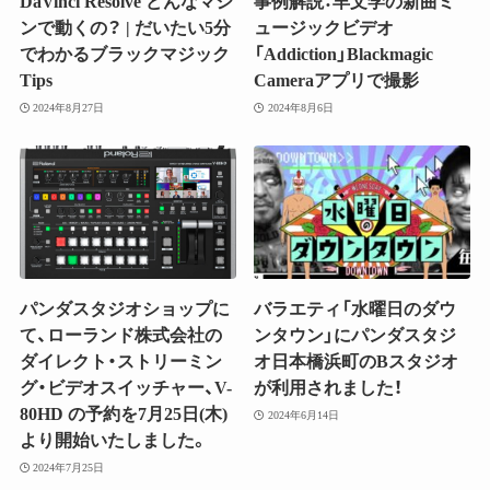
DaVinci Resolve どんなマシ
事例解説：羊文学の新曲ミ
ンで動くの？ | だいたい5分
ュージックビデオ
でわかるブラックマジック
「Addiction」Blackmagic
Tips
Cameraアプリで撮影
2024年8月27日
2024年8月6日
パンダスタジオショップに
バラエティ「水曜日のダウ
て、ローランド株式会社の
ンタウン」にパンダスタジ
ダイレクト・ストリーミン
オ日本橋浜町のBスタジオ
グ・ビデオスイッチャー、V-
が利用されました！
80HD の予約を7月25日(木)
2024年6月14日
より開始いたしました。
2024年7月25日