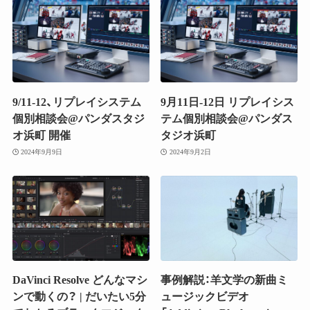
9/11-12、リプレイシステム
9月11日-12日 リプレイシス
個別相談会@パンダスタジ
テム個別相談会@パンダス
オ浜町 開催
タジオ浜町
2024年9月9日
2024年9月2日
DaVinci Resolve どんなマシ
事例解説：羊文学の新曲ミ
ンで動くの？ | だいたい5分
ュージックビデオ