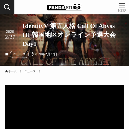
MENU
IdentityV 第五人格 Call Of Abyss
2020
III 韓国地区オンライン予選大会
2/27
Day1
2020年2月27日
ニュース
ホーム
ニュース