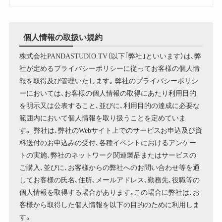
個人情報の取扱い規約
株式会社PANDASTUDIO.TV（以下｢弊社｣といいます）は､弊
社が定めるプライバシーポリシーに従ってお客様の個人情
報を取得及び管理いたします｡ 弊社のプライバシーポリシ
ーにおいては､お客様の個人情報の取得にあたり利用目的
を明示又は公表すること､並びに､利用目的の達成に必要な
範囲内において個人情報を取り扱うことを定めていま
す。 弊社は､弊社のWebサイト上でのサービスお申込及び資
料送付のお申込みの受付､各種イベントにおけるアンケー
トの実施､弊社のネットワーク関連製品またはサービスの
ご購入､並びに､お客様からの弊社へのお問い合わせ等を通
してお客様の氏名､住所､メールアドレス､勤務先､役職等の
個人情報を取得する場合があります｡この場合に弊社は､お
客様から取得した個人情報を以下の目的のために利用しま
す。