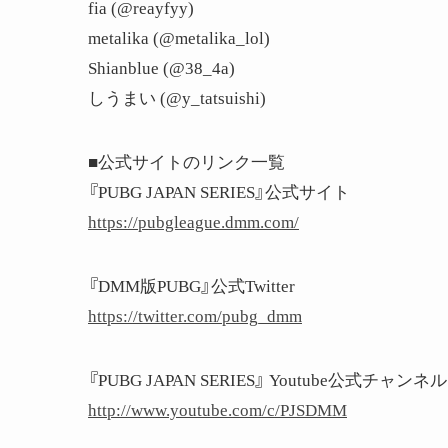
fia (@reayfyy)
metalika (@metalika_lol)
Shianblue (@38_4a)
しうまい (@y_tatsuishi)
■公式サイトのリンク一覧
『PUBG JAPAN SERIES』公式サイト
https://pubgleague.dmm.com/
『DMM版PUBG』公式Twitter
https://twitter.com/pubg_dmm
『PUBG JAPAN SERIES』 Youtube公式チャンネル
http://www.youtube.com/c/PJSDMM