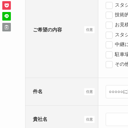
スタジ
技術
お見
ご希望の内容
任意
スタ
中継
駐車
その
件名
任意
貴社名
任意