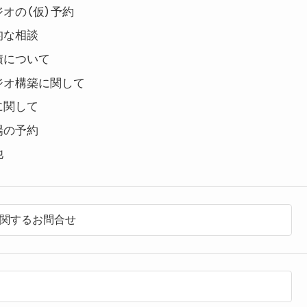
オの（仮）予約
的な相談
積について
ジオ構築に関して
に関して
場の予約
他