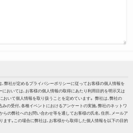
います）は､弊社が定めるプライバシーポリシーに従ってお客様の個人情報を
シーにおいては､お客様の個人情報の取得にあたり利用目的を明示又は
において個人情報を取り扱うことを定めています。 弊社は､弊社の
込みの受付､各種イベントにおけるアンケートの実施､弊社のネットワ
からの弊社へのお問い合わせ等を通してお客様の氏名､住所､メールア
ります｡この場合に弊社は､お客様から取得した個人情報を以下の目的