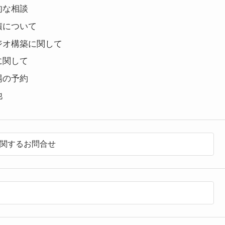
的な相談
積について
ジオ構築に関して
に関して
場の予約
他