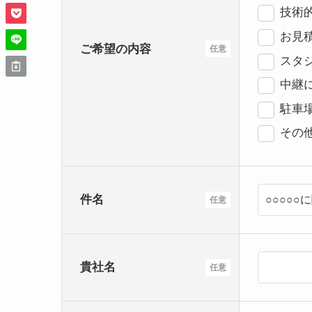
技術
お見
ご希望の内容
任意
スタ
中継
駐車
その
件名
任意
貴社名
任意