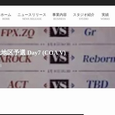
ホーム
ニュースリリース
事業内容
スタジオ紹介
実績
HOME
NEWS RELEASE
BUSINESS
STUDIO
WORKS
本土地区予選 Day7 (COA V)
日