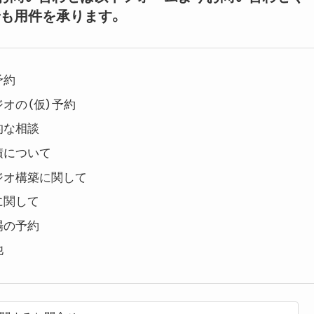
も用件を承ります。
予約
オの（仮）予約
的な相談
積について
ジオ構築に関して
に関して
場の予約
他