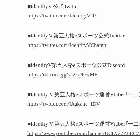
■IdentityV 公式Twitter
https://twitter.com/IdentityVJP
■IdentityⅤ第五人格eスポーツ公式Twitter
https://twitter.com/IdentityVChamp
■IdentityV第五人格eスポーツ公式Discord
https://discord.gg/vf2sq9cwMR
■Identity V 第五人格eスポーツ運営Vtuber「一二三
https://twitter.com/Utakane_IDV
■Identity V 第五人格eスポーツ運営Vtuber「一二
https://www.youtube.com/channel/UCLVz2ZLR