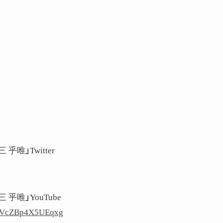
 乎唯」Twitter
三 乎唯」YouTube
C7VcZBp4X5UEqxg