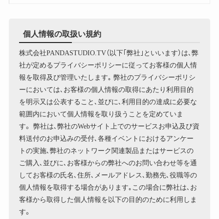
個人情報の取扱い規約
株式会社PANDASTUDIO.TV（以下｢弊社｣といいます）は､弊
社が定めるプライバシーポリシーに従ってお客様の個人情
報を取得及び管理いたします｡ 弊社のプライバシーポリシ
ーにおいては､お客様の個人情報の取得にあたり利用目的
を明示又は公表すること､並びに､利用目的の達成に必要な
範囲内において個人情報を取り扱うことを定めていま
す。 弊社は､弊社のWebサイト上でのサービスお申込及び資
料送付のお申込みの受付､各種イベントにおけるアンケー
トの実施､弊社のネットワーク関連製品またはサービスの
ご購入､並びに､お客様からの弊社へのお問い合わせ等を通
してお客様の氏名､住所､メールアドレス､勤務先､役職等の
個人情報を取得する場合があります｡この場合に弊社は､お
客様から取得した個人情報を以下の目的のために利用しま
す。