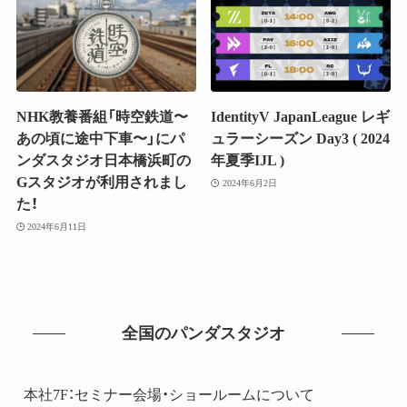
NHK教養番組「時空鉄道〜
IdentityV JapanLeague レギ
あの頃に途中下車〜」にパ
ュラーシーズン Day3 ( 2024
ンダスタジオ日本橋浜町の
年夏季IJL )
Gスタジオが利用されまし
2024年6月2日
た！
2024年6月11日
全国のパンダスタジオ
本社7F：セミナー会場・ショールームについて