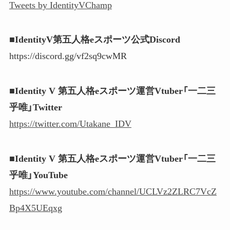
Tweets by IdentityVChamp
■IdentityV第五人格eスポーツ公式Discord
https://discord.gg/vf2sq9cwMR
■Identity V 第五人格eスポーツ運営Vtuber「一二三
乎唯」Twitter
https://twitter.com/Utakane_IDV
■Identity V 第五人格eスポーツ運営Vtuber「一二三
乎唯」YouTube
https://www.youtube.com/channel/UCLVz2ZLRC7VcZ
Bp4X5UEqxg