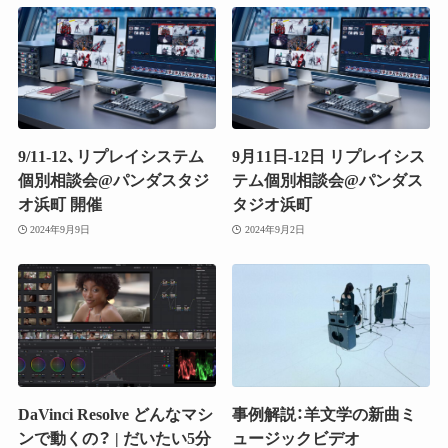
9/11-12、リプレイシステム
9月11日-12日 リプレイシス
個別相談会@パンダスタジ
テム個別相談会@パンダス
オ浜町 開催
タジオ浜町
2024年9月9日
2024年9月2日
DaVinci Resolve どんなマシ
事例解説：羊文学の新曲ミ
ンで動くの？ | だいたい5分
ュージックビデオ