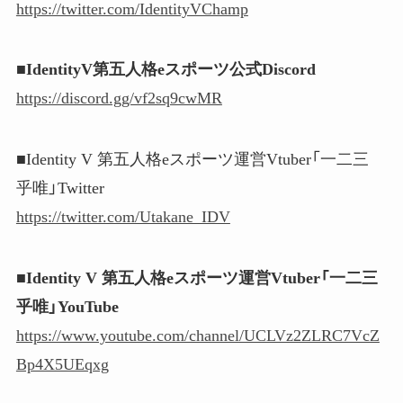
https://twitter.com/IdentityVChamp
■IdentityV第五人格eスポーツ公式Discord
https://discord.gg/vf2sq9cwMR
■Identity V 第五人格eスポーツ運営Vtuber「一二三
乎唯」Twitter
https://twitter.com/Utakane_IDV
■Identity V 第五人格eスポーツ運営Vtuber「一二三
乎唯」YouTube
https://www.youtube.com/channel/UCLVz2ZLRC7VcZ
Bp4X5UEqxg