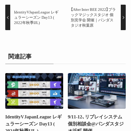
【After Inter BEE 2022】ブラ
IdentityVJapanLeague レギ
ックマジックスタジオ 個
ュラーシーズン Day13 (
別見学会 開催｜パンダス
2022年秋季IJL)
タジオ秋葉原
関連記事
IdentityVJapanLeague レギ
9/11-12、リプレイシステム
ュラーシーズン Day13 (
個別相談会@パンダスタジ
2024年秋季IJL )
オ浜町 開催