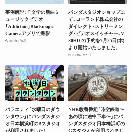
事例解説：羊文学の新曲ミ
パンダスタジオショップに
ュージックビデオ
て、ローランド株式会社の
「Addiction」Blackmagic
ダイレクト・ストリーミン
Cameraアプリで撮影
グ・ビデオスイッチャー、V-
80HD の予約を7月25日(木)
2024年8月6日
より開始いたしました。
2024年7月25日
バラエティ「水曜日のダウ
NHK教養番組「時空鉄道〜
ンタウン」にパンダスタジ
あの頃に途中下車〜」にパ
オ日本橋浜町のBスタジオ
ンダスタジオ日本橋浜町の
が利用されました！
Gスタジオが利用されまし