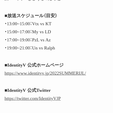
■放送スケジュール（目安）
・13:00​​~15:00​​：Vtx vs KT
・15:00​​~17:00​​：My vs LD
・17:00​​~19:00​​：PzL vs Az
・19:00​​~21:00​​：Un vs Ralph
■IdentityV 公式ホームページ
https://www.identityv.jp/2022SUMMERIJL/
■IdentityV 公式Twitter
https://twitter.com/IdentityVJP