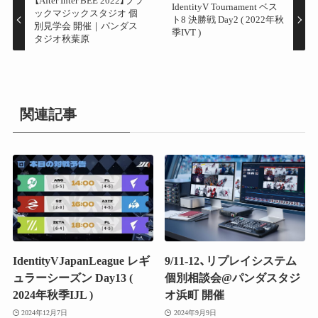
【After Inter BEE 2022】ブラ
IdentityV Tournament ベス
ックマジックスタジオ 個
ト8 決勝戦 Day2 ( 2022年秋
別見学会 開催｜パンダス
季IVT )
タジオ秋葉原
関連記事
IdentityVJapanLeague レギ
9/11-12、リプレイシステム
ュラーシーズン Day13 (
個別相談会@パンダスタジ
2024年秋季IJL )
オ浜町 開催
2024年12月7日
2024年9月9日