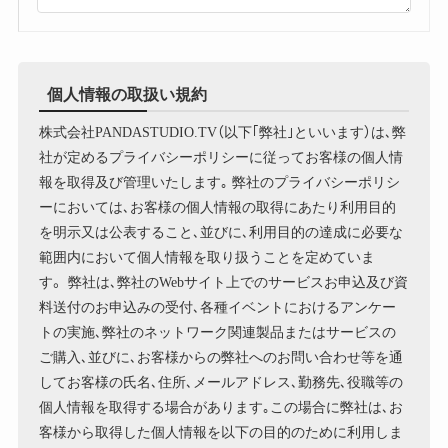
個人情報の取扱い規約
株式会社PANDASTUDIO.TV（以下｢弊社｣といいます）は､弊
社が定めるプライバシーポリシーに従ってお客様の個人情
報を取得及び管理いたします｡ 弊社のプライバシーポリシ
ーにおいては､お客様の個人情報の取得にあたり利用目的
を明示又は公表すること､並びに､利用目的の達成に必要な
範囲内において個人情報を取り扱うことを定めていま
す。 弊社は､弊社のWebサイト上でのサービスお申込及び資
料送付のお申込みの受付､各種イベントにおけるアンケー
トの実施､弊社のネットワーク関連製品またはサービスの
ご購入､並びに､お客様からの弊社へのお問い合わせ等を通
してお客様の氏名､住所､メールアドレス､勤務先､役職等の
個人情報を取得する場合があります｡この場合に弊社は､お
客様から取得した個人情報を以下の目的のために利用しま