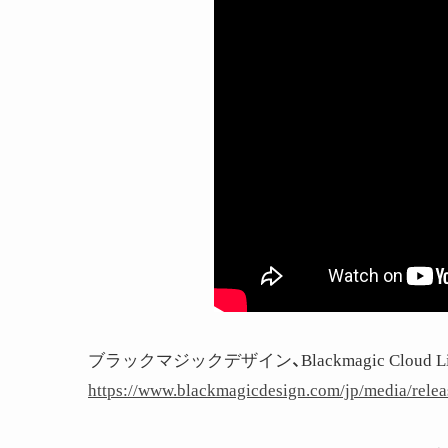
ブラックマジックデザイン、Blackmagic Cloud Li
https://www.blackmagicdesign.com/jp/media/rele