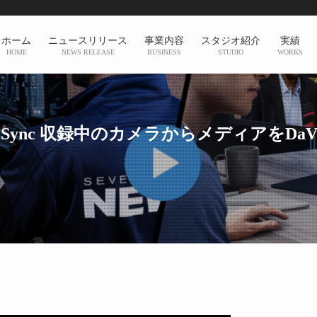
ホーム
ニュースリリース
事業内容
スタジオ紹介
実績
HOME
NEWS RELEASE
BUSINESS
STUDIO
WORKS
d Live Sync 収録中のカメラからメディアをDaV