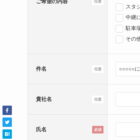
ご希望の内容
任意
スタ
中継
駐車
その
件名
任意
貴社名
任意
氏名
必須