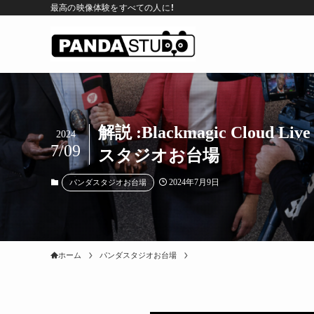
最高の映像体験をすべての人に！
解説 :Blackmagic Clou
2024
7/09
スタジオお台場
2024年7月9日
パンダスタジオお台場
ホーム
パンダスタジオお台場