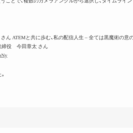
使うことで、複数のカメラアングルから選択し、タイムライン
 さん ATEMと共に歩む、私の配信人生 – 全ては黒魔術の意
取締役 今田章太 さん
SbNy
た。