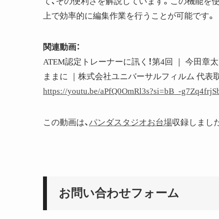
て、その便利さを解説しています。この機能を
上で効率的に編集作業を行うことが可能です。
関連動画：
ATEM認定トレーナーに訊く！第4回 ｜ 今田章太
ままに ｜株式会社ユニバーサルフィルム 代表
https://youtu.be/aPfQ0OmRl3s?si=bB_-g7Zq4frj
この動画は、
パンダスタジオお台場
収録しまし
お問い合わせフォーム