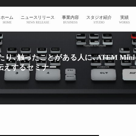
ホーム
ニュースリリース
事業内容
スタジオ紹介
実績
HOME
NEWS RELEASE
BUSINESS
STUDIO
WORKS
たり、触ったことがある人に、ATEM Mini Extre
力をお伝えするセミナー