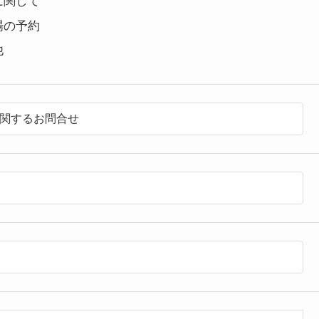
に関して
場の予約
他