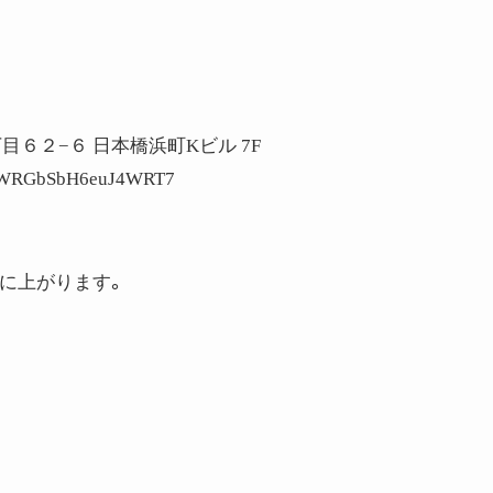
丁目６２−６ 日本橋浜町Kビル 7F
/bWRGbSbH6euJ4WRT7
階に上がります。