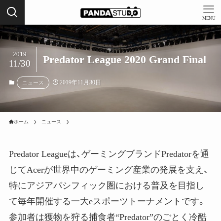
MENU
2019
Predator League 2020 Grand Final
11/30
2019年11月30日
ニュース
ホーム
ニュース
Predator Leagueは、ゲーミングブランドPredatorを通
じてAcerが世界中のゲーミング産業の発展を支え、
特にアジアパシフィック圏における普及を目指し
て毎年開催する一大eスポーツトーナメントです。
参加者は獲物を狩る捕食者“Predator”のごとく冷酷