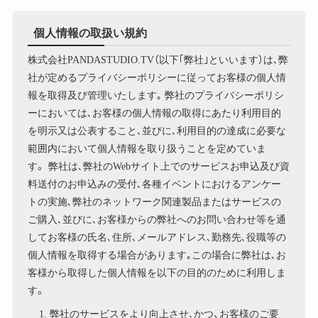
個人情報の取扱い規約
株式会社PANDASTUDIO.TV（以下｢弊社｣といいます）は､弊
社が定めるプライバシーポリシーに従ってお客様の個人情
報を取得及び管理いたします｡ 弊社のプライバシーポリシ
ーにおいては､お客様の個人情報の取得にあたり利用目的
を明示又は公表すること､並びに､利用目的の達成に必要な
範囲内において個人情報を取り扱うことを定めていま
す。 弊社は､弊社のWebサイト上でのサービスお申込及び資
料送付のお申込みの受付､各種イベントにおけるアンケー
トの実施､弊社のネットワーク関連製品またはサービスの
ご購入､並びに､お客様からの弊社へのお問い合わせ等を通
してお客様の氏名､住所､メールアドレス､勤務先､役職等の
個人情報を取得する場合があります｡この場合に弊社は､お
客様から取得した個人情報を以下の目的のために利用しま
す。
弊社のサービスをより向上させ､かつ、お客様のご要