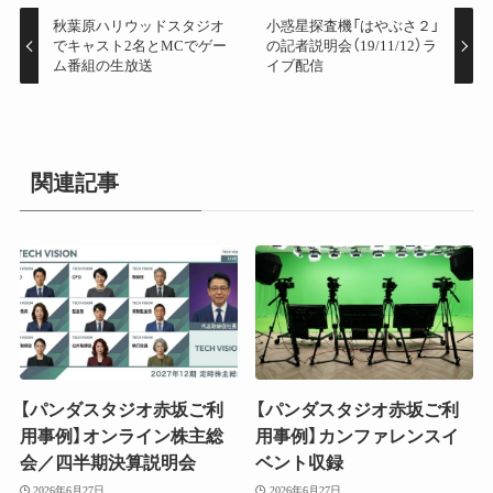
秋葉原ハリウッドスタジオ
小惑星探査機「はやぶさ２」
でキャスト2名とMCでゲー
の記者説明会（19/11/12）ラ
ム番組の生放送
イブ配信
関連記事
【パンダスタジオ赤坂ご利
【パンダスタジオ赤坂ご利
用事例】オンライン株主総
用事例】カンファレンスイ
会／四半期決算説明会
ベント収録
2026年6月27日
2026年6月27日