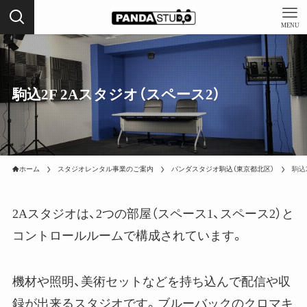
MENU
駒込2F 2Aスタジオ（スペース2）
ホーム
スタジオレンタル事業のご案内
パンダスタジオ駒込（東京都北区）
駒込
2Aスタジオは、2つの部屋（スペース1、スペース2）と
コントロールルームで構成されています。
機材や照明、美術セットなどを持ち込んで配信や収
録が出来るスタジオです。ブルーバックのクロマキ