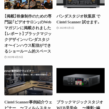
【掲載】映像制作のための専
パンダスタジオ秋葉原 で
門誌「ビデオサロン」のWeb
Cintel Scanner 試せます。
マガジンに掲載されました
2023年3月1日
【レポート】ブラックマジッ
クデザイン×パンダスタジ
オ〜インハウス配信ができ
るショールーム的スペース
2023年4月25日
Cintel Scanner事例紹介ウェ
ブラックマジックスタジオ
ビナー 〜フィルムスキャ
WEB見学会 〜撮影・編