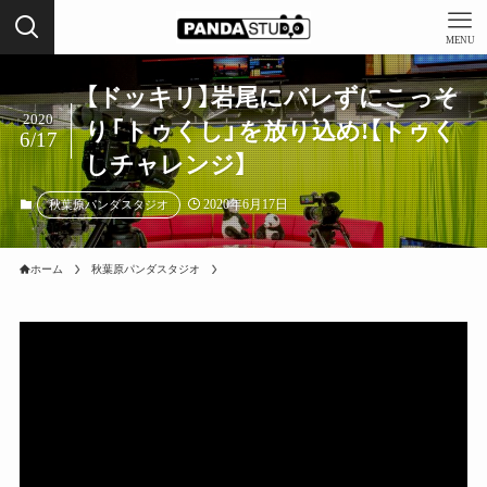
MENU
【ドッキリ】岩尾にバレずにこっそ
2020
り「トゥくし」を放り込め!【トゥく
6/17
しチャレンジ】
2020年6月17日
秋葉原パンダスタジオ
ホーム
秋葉原パンダスタジオ