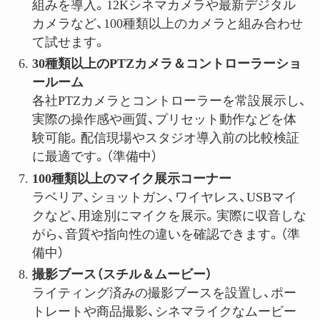
組みを導入。12Kシネマカメラや最新デジタル
カメラなど、100種類以上のカメラと組み合わせ
て試せます。
30
種類以上の
PTZ
カメラ＆コントローラーショ
ールーム
各社PTZカメラとコントローラーを常設展示し、
実際の操作感や画質、プリセット動作などを体
験可能。配信現場やスタジオ導入前の比較検証
に最適です。（準備中）
100
種類以上のマイク展示コーナー
ラベリア、ショットガン、ワイヤレス、USBマイ
クなど、用途別にマイクを展示。実際に収音しな
がら、音質や指向性の違いを確認できます。（準
備中）
撮影ブース（スチル＆ムービー）
ライティング済みの撮影ブースを設置し、ポー
トレートや商品撮影、シネマライクなムービー