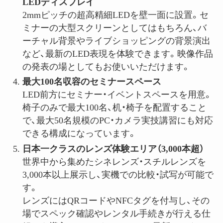
LED
ディスプレイ
2mmピッチの超高精細LEDを壁一面に設置。セ
ミナーの大型スクリーンとしてはもちろん、バ
ーチャル背景やライブショッピングの背景演出
など、最新のLED表現を体験できます。映像作品
の発表の場としてもお使いいただけます。
最大
100
名収容のセミナースペース
LED前方にセミナー・イベントスペースを用意。
椅子のみで最大100名、机・椅子を配置すること
で、最大50名規模のPC・カメラ実技講習にも対応
できる構成になっています。
日本一クラスのレンズ体験エリア（
3,000
本超）
世界中から集めたシネレンズ・スチルレンズを
3,000本以上展示し、実機での比較・試写が可能で
す。
レンズにはQRコードやNFCタグを付与し、その
場でスペック確認やレンタル手続きが行える仕