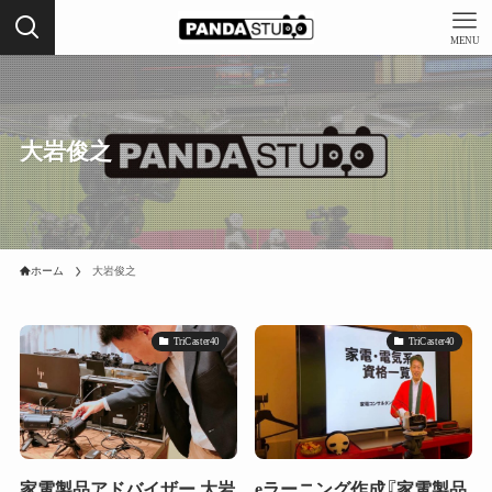
MENU
大岩俊之
ホーム
大岩俊之
TriCaster40
TriCaster40
家電製品アドバイザー 大岩
eラーニング作成『家電製品