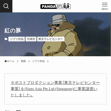
MENU
紅の豚
ジブリ作品
代表作
東京テレビセンター
ホーム
実績
ジブリ作品
※ポストプロダクション事業（東京テレビセンター
事業）をiYuno Asia Pte.Ltd.(Singapore)に事業譲渡い
たしました。