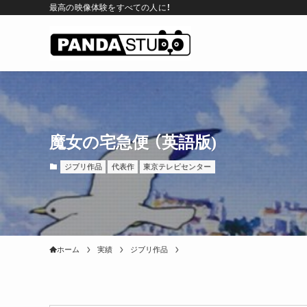
最高の映像体験をすべての人に！
魔女の宅急便 （英語版)
ジブリ作品
代表作
東京テレビセンター
ホーム
実績
ジブリ作品