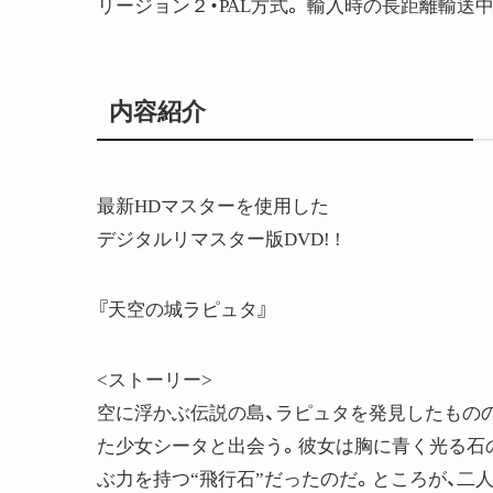
リージョン２・PAL方式。 輸入時の長距離輸
内容紹介
最新HDマスターを使用した
デジタルリマスター版DVD! !
『天空の城ラピュタ』
<ストーリー>
空に浮かぶ伝説の島、ラピュタを発見したもの
た少女シータと出会う。彼女は胸に青く光る石
ぶ力を持つ“飛行石”だったのだ。ところが、