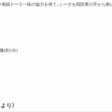
中海賊ドーラ一味の協力を得て、シータを国防軍の手から救
(約5分)
より）