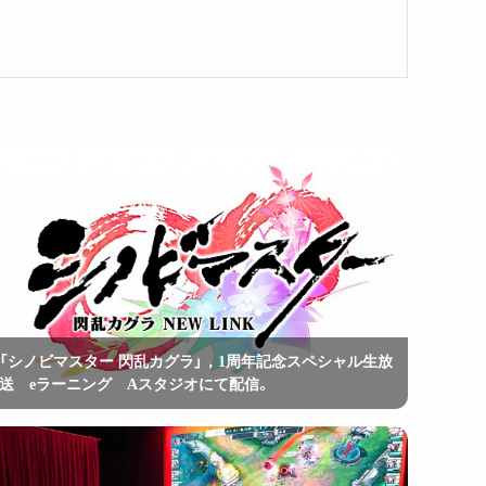
「シノビマスター 閃乱カグラ」，1周年記念スペシャル生放
送 eラーニング Aスタジオにて配信。