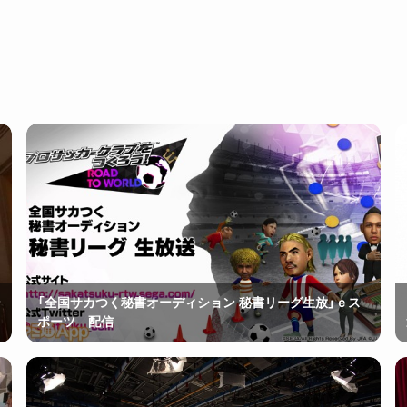
ン
「全国サカつく秘書オーディション 秘書リーグ生放」ｅス
ポーツ 配信