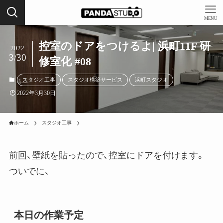
MENU
控室のドアをつけるよ| 浜町11F 研
2022
3/30
修室化 #08
スタジオ工事
スタジオ構築サービス
浜町スタジオ
2022年3月30日
ホーム
スタジオ工事
前回
、壁紙を貼ったので、控室にドアを付けます。
ついでに、
本日の作業予定