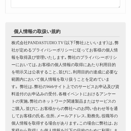
個人情報の取扱い規約
株式会社PANDASTUDIO.TV（以下｢弊社｣といいます）は､弊
社が定めるプライバシーポリシーに従ってお客様の個人情
報を取得及び管理いたします｡ 弊社のプライバシーポリシ
ーにおいては､お客様の個人情報の取得にあたり利用目的
を明示又は公表すること､並びに､利用目的の達成に必要な
範囲内において個人情報を取り扱うことを定めていま
す。 弊社は､弊社のWebサイト上でのサービスお申込及び資
料送付のお申込みの受付､各種イベントにおけるアンケー
トの実施､弊社のネットワーク関連製品またはサービスの
ご購入､並びに､お客様からの弊社へのお問い合わせ等を通
してお客様の氏名､住所､メールアドレス､勤務先､役職等の
個人情報を取得する場合があります｡この場合に弊社は､お
客様から取得した個人情報を以下の目的のために利用しま