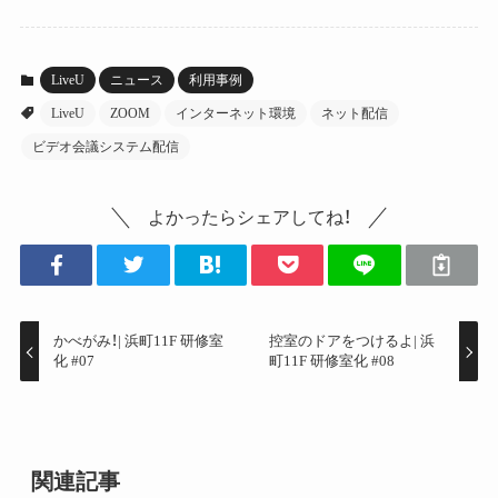
LiveU
ニュース
利用事例
LiveU
ZOOM
インターネット環境
ネット配信
ビデオ会議システム配信
よかったらシェアしてね！
かべがみ！| 浜町11F 研修室
控室のドアをつけるよ| 浜
化 #07
町11F 研修室化 #08
関連記事