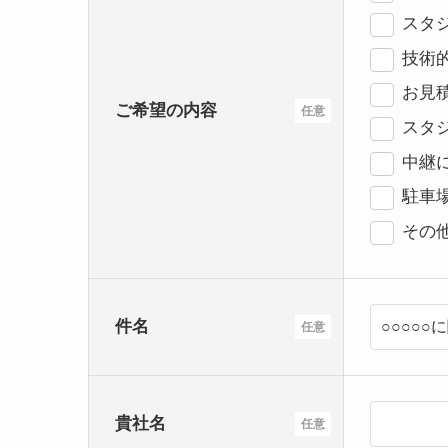
スタジ
技術
お見
ご希望の内容
任意
スタ
中継
駐車
その
件名
任意
貴社名
任意