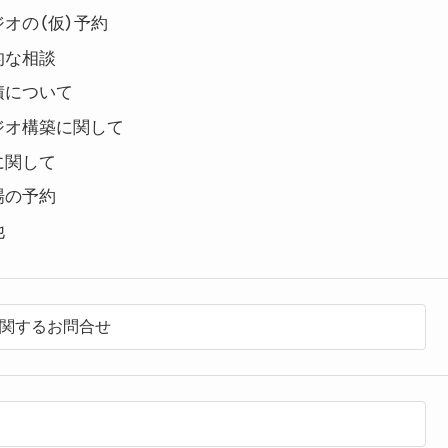
オの（仮）予約
的な相談
積について
ジオ構築に関して
に関して
場の予約
他