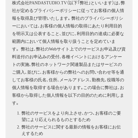
株式会社PANDASTUDIO.TV（以下｢弊社｣といいます）は､弊
社が定めるプライバシーポリシーに従ってお客様の個人情
報を取得及び管理いたします｡ 弊社のプライバシーポリシ
ーにおいては､お客様の個人情報の取得にあたり利用目的
を明示又は公表すること､並びに､利用目的の達成に必要な
範囲内において個人情報を取り扱うことを定めていま
す。 弊社は､弊社のWebサイト上でのサービスお申込及び資
料送付のお申込みの受付､各種イベントにおけるアンケー
トの実施､弊社のネットワーク関連製品またはサービスの
ご購入､並びに､お客様からの弊社へのお問い合わせ等を通
してお客様の氏名､住所､メールアドレス､勤務先､役職等の
個人情報を取得する場合があります｡この場合に弊社は､お
客様から取得した個人情報を以下の目的のために利用しま
す。
弊社のサービスをより向上させ､かつ、お客様のご要
望により応えられるものとするため
弊社のサービスに関する最新の情報をお客様にお伝
えするため