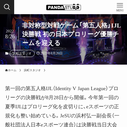
MENU
非対称型対戦ゲーム「第五人格」IJL
2022
決勝戦 初の日本プロリーグ優勝チ
8/26
ームを迎える
2022年8月26日
浜町スタジオ
ホーム
浜町スタジオ
第一回の第五人格IJL（Identity V Japan League）プロ
リーグの決勝戦が8月28日から開催。今年第一回の
夏季IJLはプロリーグ化を皮切りに、eスポーツの正
規化も整い始めている。JeSUの浜村弘一副会長（一
般社団法人日本eスポーツ連合）は決勝戦当日大会