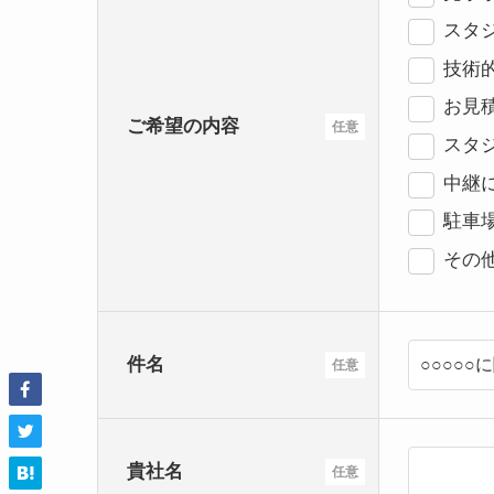
スタジ
技術
お見
ご希望の内容
任意
スタ
中継
駐車
その
件名
任意
貴社名
任意