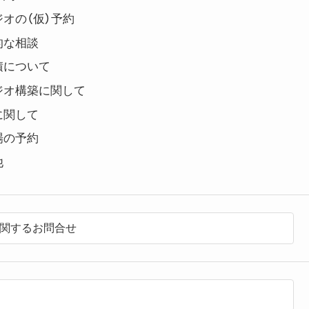
オの（仮）予約
的な相談
積について
ジオ構築に関して
に関して
場の予約
他