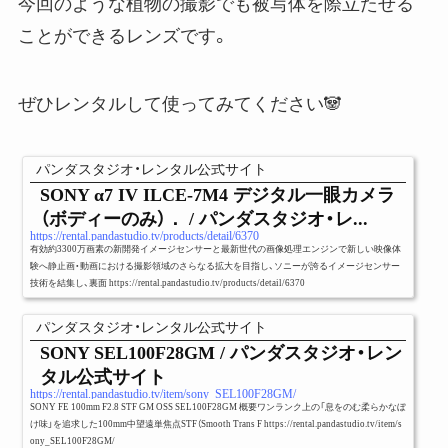
今回のような植物の撮影でも被写体を際立たせる
ことができるレンズです。
ぜひレンタルして使ってみてください🐼
パンダスタジオ・レンタル公式サイト
SONY α7 IV ILCE-7M4 デジタル一眼カメラ
（ボディーのみ）． / パンダスタジオ・レ...
https://rental.pandastudio.tv/products/detail/6370
有効約3300万画素の新開発イメージセンサーと最新世代の画像処理エンジンで新しい映像体
験へ静止画・動画における撮影領域のさらなる拡大を目指し、ソニーが誇るイメージセンサー
技術を結集し、裏面 https://rental.pandastudio.tv/products/detail/6370
パンダスタジオ・レンタル公式サイト
SONY SEL100F28GM / パンダスタジオ・レン
タル公式サイト
https://rental.pandastudio.tv/item/sony_SEL100F28GM/
SONY FE 100mm F2.8 STF GM OSS SEL100F28GM 概要ワンランク上の「息をのむ柔らかなぼ
け味」を追求した100mm中望遠単焦点STF（Smooth Trans F https://rental.pandastudio.tv/item/s
ony_SEL100F28GM/