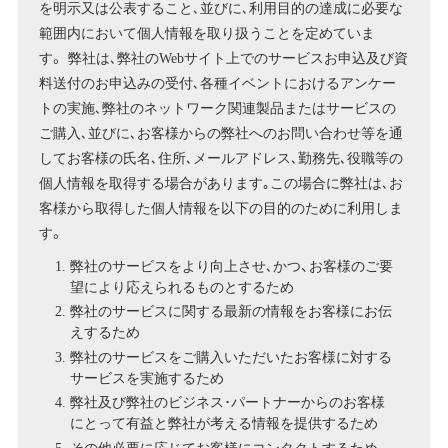
を明示又は公表すること､並びに､利用目的の達成に必要な
範囲内において個人情報を取り扱うことを定めていま
す。 弊社は､弊社のWebサイト上でのサービスお申込及び資
料送付のお申込みの受付､各種イベントにおけるアンケー
トの実施､弊社のネットワーク関連製品またはサービスの
ご購入､並びに､お客様からの弊社へのお問い合わせ等を通
してお客様の氏名､住所､メールアドレス､勤務先､役職等の
個人情報を取得する場合があります｡この場合に弊社は､お
客様から取得した個人情報を以下の目的のために利用しま
す。
弊社のサービスをより向上させ､かつ、お客様のご要
望により応えられるものとするため
弊社のサービスに関する最新の情報をお客様にお伝
えするため
弊社のサービスをご購入いただいたお客様に対する
サービスを実施するため
弊社及び弊社のビジネス･パートナーからのお客様
にとって有益と弊社が考える情報を提供するため
その他必要に応じてお客様にコンタクトするため