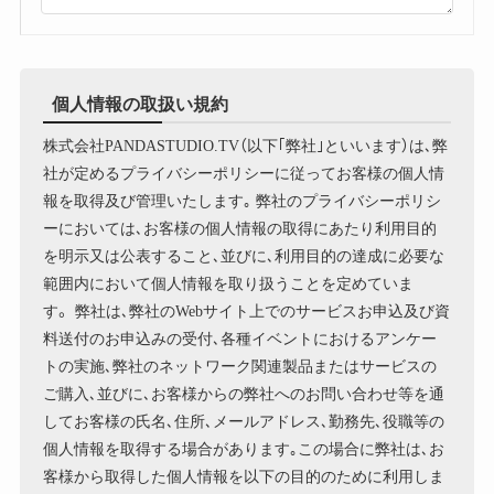
個人情報の取扱い規約
株式会社PANDASTUDIO.TV（以下｢弊社｣といいます）は､弊
社が定めるプライバシーポリシーに従ってお客様の個人情
報を取得及び管理いたします｡ 弊社のプライバシーポリシ
ーにおいては､お客様の個人情報の取得にあたり利用目的
を明示又は公表すること､並びに､利用目的の達成に必要な
範囲内において個人情報を取り扱うことを定めていま
す。 弊社は､弊社のWebサイト上でのサービスお申込及び資
料送付のお申込みの受付､各種イベントにおけるアンケー
トの実施､弊社のネットワーク関連製品またはサービスの
ご購入､並びに､お客様からの弊社へのお問い合わせ等を通
してお客様の氏名､住所､メールアドレス､勤務先､役職等の
個人情報を取得する場合があります｡この場合に弊社は､お
客様から取得した個人情報を以下の目的のために利用しま