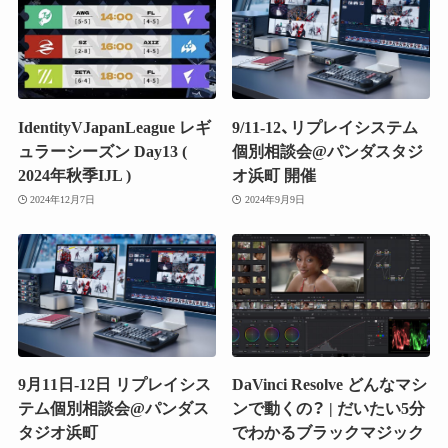
IdentityVJapanLeague レギ
9/11-12、リプレイシステム
ュラーシーズン Day13 (
個別相談会@パンダスタジ
2024年秋季IJL )
オ浜町 開催
2024年12月7日
2024年9月9日
9月11日-12日 リプレイシス
DaVinci Resolve どんなマシ
テム個別相談会@パンダス
ンで動くの？ | だいたい5分
タジオ浜町
でわかるブラックマジック