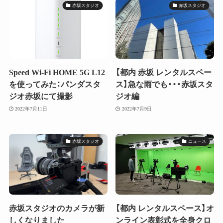
赤坂スタジオ
赤坂スタジオ
Speed Wi-Fi HOME 5G L12
【都内 赤坂 レンタルスペー
を使ってみた：パンダスタ
ス】急な雨でも・・・赤坂スタ
ジオ赤坂にて撮影
ジオ編
2022年7月11日
2022年7月9日
赤坂スタジオ
ニュース
赤坂スタジオのカメラが新
【都内 レンタルスペース】オ
しくなりました
ンライン表彰式を全身クロ