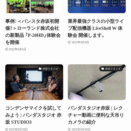
事例：＜パンスタ赤坂初開
業界最強クラスの小型ライ
催！＞ローランド株式会社
ブ配信機器 LiveShell W 体
の新製品 「P-20HD」体験会
験会 開催します。
を開催
2022年9月4日
2022年9月5日
赤坂スタジオ
赤坂スタジオ
コンデンサマイクを試して
パンダスタジオ赤坂 | レク
みよう | パンダスタジオ 赤
チャー動画に便利な天吊り
坂 STUDIO3
カメラの紹介
2022年8月29日
2022年8月30日