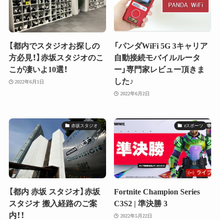
【都内でスタジオお探しの
「パンダWiFi 5G 3キャリア
方必見！】赤坂スタジオのこ
自動接続モバイルルータ
こが凄いよ10選！
ー」専門家レビュー頂きま
した♪
2022年6月1日
2022年6月2日
赤坂スタジオ
eスポーツ
【都内 赤坂 スタジオ】赤坂
Fortnite Champion Series
スタジオ 搬入経路のご案
C3S2 | 準決勝 3
内！！
2022年5月22日