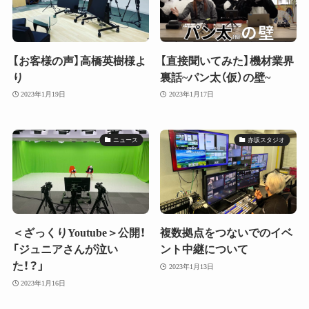
【お客様の声】高橋英樹様よ
【直接聞いてみた】機材業界
り
裏話~パン太（仮）の壁~
2023年1月19日
2023年1月17日
ニュース
赤坂スタジオ
＜ざっくりYoutube＞公開！
複数拠点をつないでのイベ
「ジュニアさんが泣い
ント中継について
た！？」
2023年1月13日
2023年1月16日