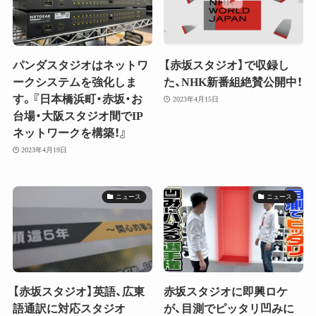
パンダスタジオはネットワ
【赤坂スタジオ】で収録し
ークシステムを強化しま
た、NHK新番組絶賛公開中！
す。『日本橋浜町・赤坂・お
2023年4月15日
台場・大阪スタジオ間でIP
ネットワークを構築！』
2023年4月19日
ニュース
ニュース
【赤坂スタジオ】英語、広東
赤坂スタジオに即興ロケ
語通訳に対応スタジオ
が、目測でピッタリ凹みに