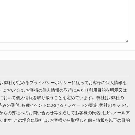
います）は､弊社が定めるプライバシーポリシーに従ってお客様の個人情報を
シーにおいては､お客様の個人情報の取得にあたり利用目的を明示又は
において個人情報を取り扱うことを定めています。 弊社は､弊社の
込みの受付､各種イベントにおけるアンケートの実施､弊社のネットワ
からの弊社へのお問い合わせ等を通してお客様の氏名､住所､メールア
ります｡この場合に弊社は､お客様から取得した個人情報を以下の目的