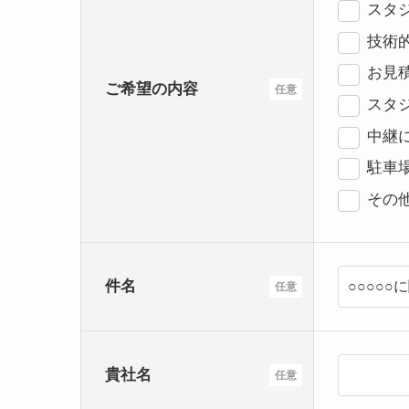
スタジ
技術
お見
ご希望の内容
任意
スタ
中継
駐車
その
件名
任意
貴社名
任意