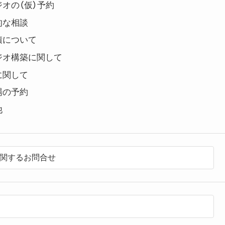
オの（仮）予約
的な相談
積について
ジオ構築に関して
に関して
場の予約
他