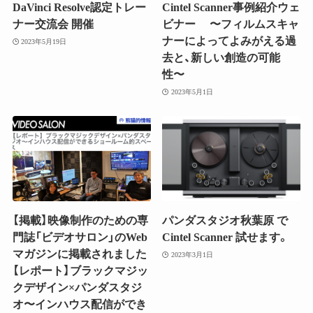
DaVinci Resolve認定トレー
Cintel Scanner事例紹介ウェ
ナー交流会 開催
ビナー 〜フィルムスキャ
ナーによってよみがえる過
2023年5月19日
去と、新しい創造の可能
性〜
2023年5月1日
【掲載】映像制作のための専
パンダスタジオ秋葉原 で
門誌「ビデオサロン」のWeb
Cintel Scanner 試せます。
マガジンに掲載されました
2023年3月1日
【レポート】ブラックマジッ
クデザイン×パンダスタジ
オ〜インハウス配信ができ