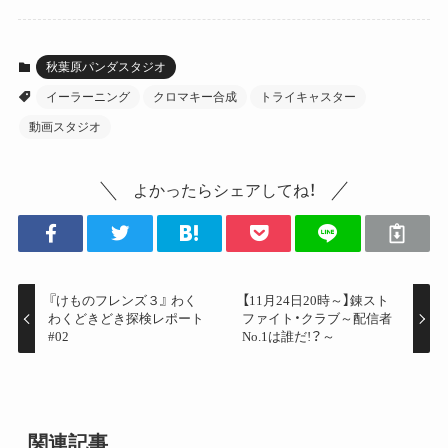
秋葉原パンダスタジオ
イーラーニング
クロマキー合成
トライキャスター
動画スタジオ
よかったらシェアしてね！
『けものフレンズ３』 わく
【11月24日20時～】錬スト
わくどきどき探検レポート
ファイト・クラブ～配信者
#02
No.1は誰だ!？～
関連記事