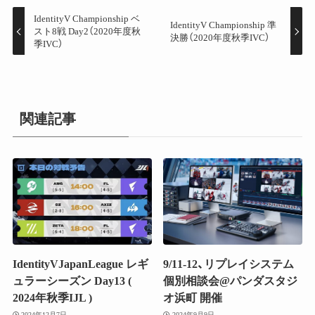
IdentityV Championship ベ
IdentityV Championship 準
スト8戦 Day2（2020年度秋
決勝（2020年度秋季IVC）
季IVC）
関連記事
IdentityVJapanLeague レギ
9/11-12、リプレイシステム
ュラーシーズン Day13 (
個別相談会@パンダスタジ
2024年秋季IJL )
オ浜町 開催
2024年12月7日
2024年9月9日