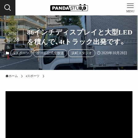
MENU
86インチディスプレイと大型LED
2020
10/28
を積んで、4tトラック出発です。
2020年10月28日
eスポーツ
ゲーム公式生放送
浜町スタジオ
ホーム
eスポーツ