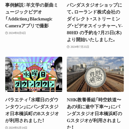
事例解説：羊文学の新曲ミ
パンダスタジオショップに
ュージックビデオ
て、ローランド株式会社の
「Addiction」Blackmagic
ダイレクト・ストリーミン
Cameraアプリで撮影
グ・ビデオスイッチャー、V-
80HD の予約を7月25日(木)
2024年8月6日
より開始いたしました。
2024年7月25日
バラエティ「水曜日のダウ
NHK教養番組「時空鉄道〜
ンタウン」にパンダスタジ
あの頃に途中下車〜」にパ
オ日本橋浜町のBスタジオ
ンダスタジオ日本橋浜町の
が利用されました！
Gスタジオが利用されまし
た！
2024年6月14日