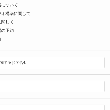
積について
ジオ構築に関して
に関して
場の予約
他