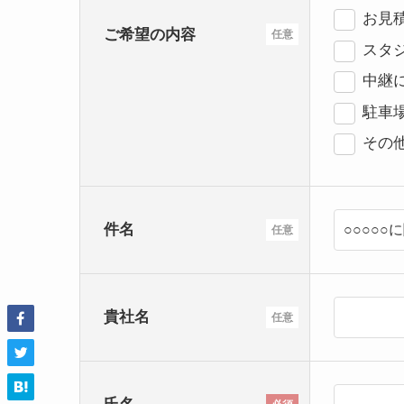
お見
ご希望の内容
任意
スタ
中継
駐車
その
件名
任意
貴社名
任意