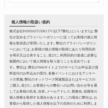
個人情報の取扱い規約
株式会社PANDASTUDIO.TV（以下｢弊社｣といいます）は､弊
社が定めるプライバシーポリシーに従ってお客様の個人情
報を取得及び管理いたします｡ 弊社のプライバシーポリシ
ーにおいては､お客様の個人情報の取得にあたり利用目的
を明示又は公表すること､並びに､利用目的の達成に必要な
範囲内において個人情報を取り扱うことを定めていま
す。 弊社は､弊社のWebサイト上でのサービスお申込及び資
料送付のお申込みの受付､各種イベントにおけるアンケー
トの実施､弊社のネットワーク関連製品またはサービスの
ご購入､並びに､お客様からの弊社へのお問い合わせ等を通
してお客様の氏名､住所､メールアドレス､勤務先､役職等の
個人情報を取得する場合があります｡この場合に弊社は､お
客様から取得した個人情報を以下の目的のために利用しま