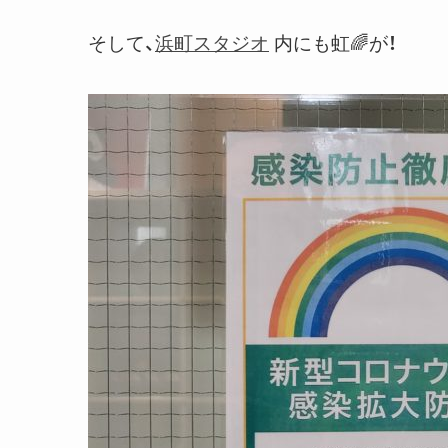
そして、
浜町スタジオ
内にも虹🌈が！