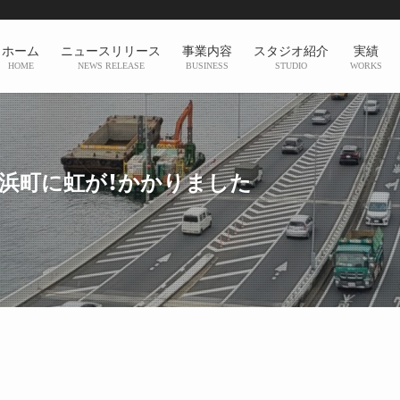
ホーム
ニュースリリース
事業内容
スタジオ紹介
実績
HOME
NEWS RELEASE
BUSINESS
STUDIO
WORKS
】浜町に虹が！かかりました