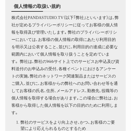
個人情報の取扱い規約
株式会社PANDASTUDIO.TV（以下｢弊社｣といいます）は､弊
社が定めるプライバシーポリシーに従ってお客様の個人情
報を取得及び管理いたします｡ 弊社のプライバシーポリシ
ーにおいては､お客様の個人情報の取得にあたり利用目的
を明示又は公表すること､並びに､利用目的の達成に必要な
範囲内において個人情報を取り扱うことを定めていま
す。 弊社は､弊社のWebサイト上でのサービスお申込及び資
料送付のお申込みの受付､各種イベントにおけるアンケー
トの実施､弊社のネットワーク関連製品またはサービスの
ご購入､並びに､お客様からの弊社へのお問い合わせ等を通
してお客様の氏名､住所､メールアドレス､勤務先､役職等の
個人情報を取得する場合があります｡この場合に弊社は､お
客様から取得した個人情報を以下の目的のために利用しま
す。
弊社のサービスをより向上させ､かつ、お客様のご要
望により応えられるものとするため