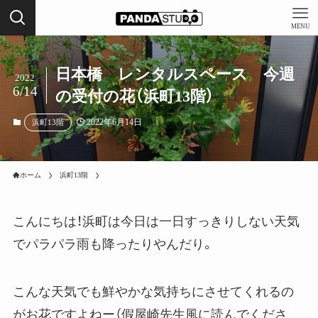
MENU
日本橋 レンタルスペース 今週
2022
6/14
の受付の花（浜町13階）
2022年6月14日
浜町13階
ホーム
浜町13階
こんにちは！浜町は今日は一日すっきりしない天気
でパラパラ雨も降ったりやんだり。
こんな天気でも鮮やかな気持ちにさせてくれるの
がお花ですよねー（假屋崎先生風に読んでくださ