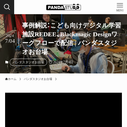
MENU
事例解説：こども向けデジタル学習
施設REDEE、Blackmagic Designワ
2024
7/04
ークフローで配信 | パンダスタジ
オお台場
2024年7月4日
パンダスタジオお台場
ホーム
パンダスタジオお台場