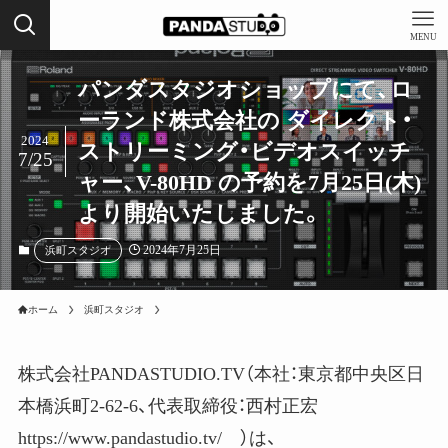
MENU
パンダスタジオショップにて、ロ
ーランド株式会社の ダイレクト・
2024
ストリーミング・ビデオスイッチ
7/25
ャー、V-80HD の予約を7月25日(木)
より開始いたしました。
2024年7月25日
浜町スタジオ
ホーム
浜町スタジオ
株式会社PANDASTUDIO.TV（本社：東京都中央区日
本橋浜町2-62-6、代表取締役：西村正宏
https://www.pandastudio.tv/ ）は、