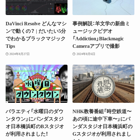
DaVinci Resolve どんなマシ
事例解説：羊文学の新曲ミ
ンで動くの？ | だいたい5分
ュージックビデオ
でわかるブラックマジック
「Addiction」Blackmagic
Tips
Cameraアプリで撮影
2024年8月27日
2024年8月6日
バラエティ「水曜日のダウ
NHK教養番組「時空鉄道〜
ンタウン」にパンダスタジ
あの頃に途中下車〜」にパ
オ日本橋浜町のBスタジオ
ンダスタジオ日本橋浜町の
が利用されました！
Gスタジオが利用されまし