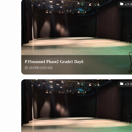
eス
PJSseason4 Phase2 Grade1 Day6
2019年10月19日
eス