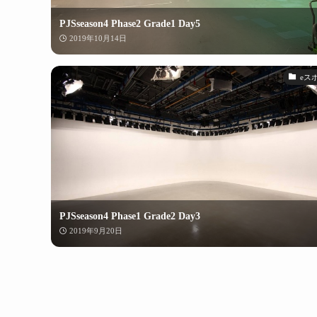
PJSseason4 Phase2 Grade1 Day5
2019年10月14日
eス
PJSseason4 Phase1 Grade2 Day3
2019年9月20日